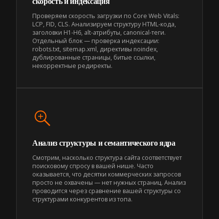
скорость и индексация
Проверяем скорость загрузки по Core Web Vitals:
LCP, FID, CLS. Анализируем структуру HTML-кода,
заголовки H1-H6, alt-атрибуты, canonical-теги.
Отдельный блок — проверка индексации:
robots.txt, sitemap.xml, директивы noindex,
дублированные страницы, битые ссылки,
некорректные редиректы.
Анализ структуры и семантического ядра
Смотрим, насколько структура сайта соответствует
поисковому спросу в вашей нише. Часто
оказывается, что десятки коммерческих запросов
просто не охвачены — нет нужных страниц. Анализ
проводится через сравнение вашей структуры со
структурами конкурентов из топа.