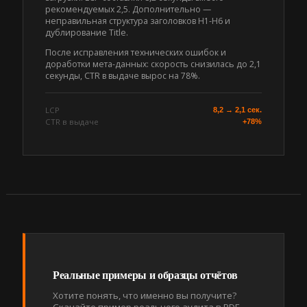
рекомендуемых 2,5. Дополнительно —
неправильная структура заголовков H1-H6 и
дублирование Title.
После исправления технических ошибок и
доработки мета-данных: скорость снизилась до 2,1
секунды, CTR в выдаче вырос на 78%.
LCP
8,2 → 2,1 сек.
CTR в выдаче
+78%
Реальные примеры и образцы отчётов
Хотите понять, что именно вы получите?