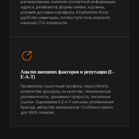
ранжирования: наличие контактной информации,
адреса, реквизитов, формы заявки, корзины,
условий доставки и возврата. Юзабилити-блок:
удобство навигации, логика пути пользователя,
наличие CTA-элементов.
Анализ внешних факторов и репутации (E-
E-A-T)
Проверяем ссылочный профиль через Ahrefs:
количество доноров, их качество, тематическая
релевантность, динамика прироста, токсичные
ссылки. Оцениваем E-E-A-T-сигналы: упоминания
бренда, авторство материалов. Особенно важно
для YMYL-тематик.