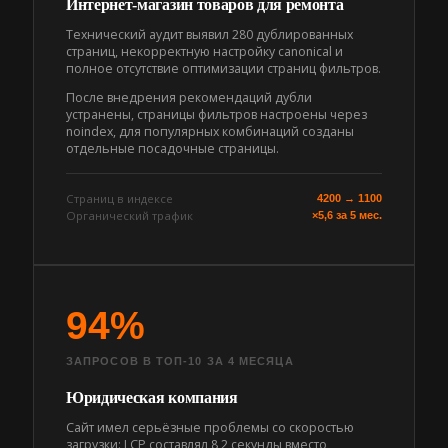
Интернет-магазин товаров для ремонта
Технический аудит выявил 280 дублированных
страниц, некорректную настройку canonical и
полное отсутствие оптимизации страниц фильтров.
После внедрения рекомендаций дубли
устранены, страницы фильтров настроены через
noindex, для популярных комбинаций созданы
отдельные посадочные страницы.
Страниц в индексе
4200 → 1100
Органический трафик
×5,6 за 5 мес.
94%
ЗАПРОСОВ В ТОП-10 ЗА 4 МЕСЯЦА
Юридическая компания
Сайт имел серьёзные проблемы со скоростью
загрузки: LCP составлял 8,2 секунды вместо