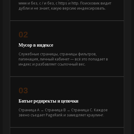
www и без, с / и без, с https и http. Поисковик видит
дубли и не знает, какую версию индексировать.
02
Мусор в индексе
Служебные страницы, страницы фильтров,
пагинация, личный кабинет — всё это попадает в
индекс и разбавляет ссылочный вес.
03
Битые редиректы и цепочки
Страница A → Страница B → Страница C. Каждое
звено съедает PageRank и замедляет краулинг.