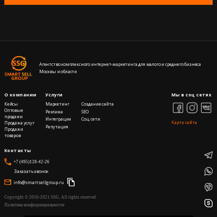
Агентство комплексного интернет-маркетинга для малого и среднего бизнеса
Москвы и области
О компании
Услуги
Мы в соц сетях
Кейсы
Маркетинг
Создание сайта
Оптовые
Реклама
SEO
продажи
Интеграции
Cоц. сети
Карта сайта
Продажа услуг
Репутация
Продажи
товаров
Контакты
+7 (495)128-42-26
Заказать звонок
info@smartsellgroup.ru
Copyright © 2010-2021 SSG. All rights reserved.
Политика конфиденциальности