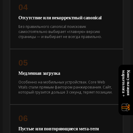
04
Отсутствие или некорректный canonical
Без правильного canonical поисковик
самостоятельно выбирает «главную» версию
страницы — и выбирает не всегда правильно.
05
+
К
о
н
с
у
л
ь
т
а
ц
и
я
м
а
р
к
е
т
о
л
о
г
а
Медленная загрузка
Особенно на мобильных устройствах. Core Web
Vitals стали прямым фактором ранжирования. Сайт,
который грузится дольше 3 секунд, теряет позиции.
06
Пустые или повторяющиеся мета-теги