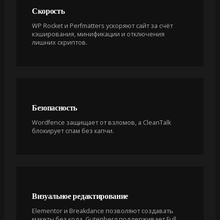
Скорость
WP Rocket и Perfmatters ускоряют сайт за счёт
кэширования, минификации и отключения
лишних скриптов.
Безопасность
Wordfence защищает от взломов, а CleanTalk
блокирует спам без капчи.
Визуальное редактирование
Elementor и Breakdance позволяют создавать
макеты без кода, Gutenberg поддерживает Full