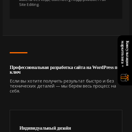
Site Editing.
+
К
о
н
с
у
л
ь
т
а
ц
и
я
м
а
р
к
е
т
о
л
о
г
а
Профессиональная разработка сайта на WordPress под
ключ
Если вы хотите получить результат быстро и без
технических деталей — мы берём весь процесс на
себя.
Индивидуальный дизайн