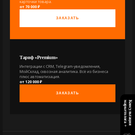
карточки товара.
от 70 000 ₽
ЗАКАЗАТЬ
Тариф «Premium»
Интеграции с CRM, Telegram-уведомления,
МойСклад, сквозная аналитика. Всё из бизнеса
плюс автоматизация.
от 120 000 ₽
ЗАКАЗАТЬ
+
К
о
н
с
у
л
ь
т
а
ц
и
я
м
а
р
к
е
т
о
л
о
г
а