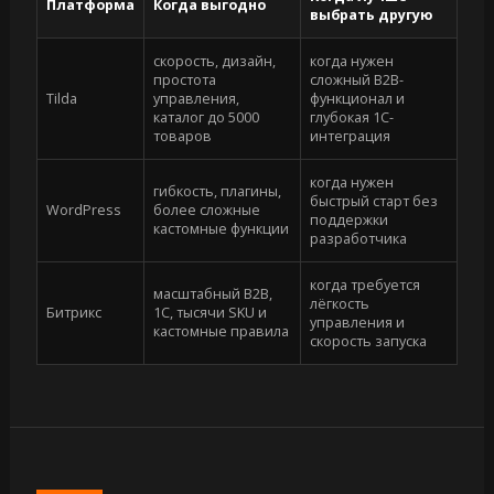
Платформа
Когда выгодно
выбрать другую
скорость, дизайн,
когда нужен
простота
сложный B2B-
Tilda
управления,
функционал и
каталог до 5000
глубокая 1С-
товаров
интеграция
когда нужен
гибкость, плагины,
быстрый старт без
WordPress
более сложные
поддержки
кастомные функции
разработчика
когда требуется
масштабный B2B,
лёгкость
Битрикс
1С, тысячи SKU и
управления и
кастомные правила
скорость запуска