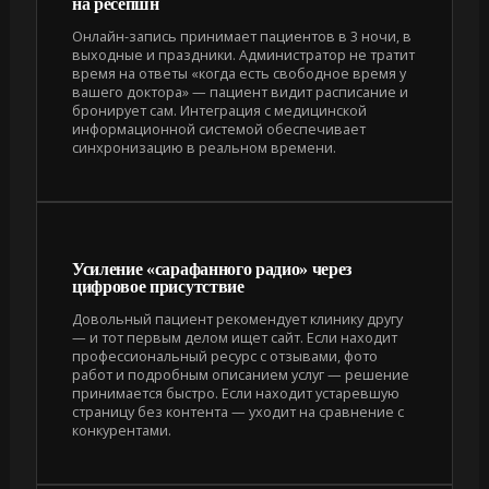
на ресепшн
Онлайн-запись принимает пациентов в 3 ночи, в
выходные и праздники. Администратор не тратит
время на ответы «когда есть свободное время у
вашего доктора» — пациент видит расписание и
бронирует сам. Интеграция с медицинской
информационной системой обеспечивает
синхронизацию в реальном времени.
Усиление «сарафанного радио» через
цифровое присутствие
Довольный пациент рекомендует клинику другу
— и тот первым делом ищет сайт. Если находит
профессиональный ресурс с отзывами, фото
работ и подробным описанием услуг — решение
принимается быстро. Если находит устаревшую
страницу без контента — уходит на сравнение с
конкурентами.