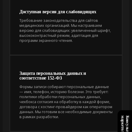
Доступная версия для слабовидящих
Требование законодательства для сайтов
медицинских организаций. Мы настраиваем
версию для слабовидящих: увеличенный шрифт,
высококонтрастный режим, адаптация для
программ экранного чтения.
Защита персональных данных и
соответствие 152-ФЗ
Формы записи собирают персональные данные
— имя, телефон, историю болезни. Это требует:
политики обработки персональных данных,
чекбокса согласия на обработку в каждой форме,
договора с хостинг-провайдером как оператором
данных. Мы готовим все необходимые документы
в рамках разработки.
+
К
о
н
с
у
л
ь
т
а
ц
и
я
м
а
р
к
е
т
о
л
о
г
а