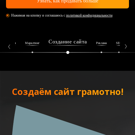
Нажимая на кпопку я соглашаюсь с
политикой конфидициальности
Создание сайта
Репутация
Маркетинг
Реклама
SEO
Ин
Создаём сайт грамотно!