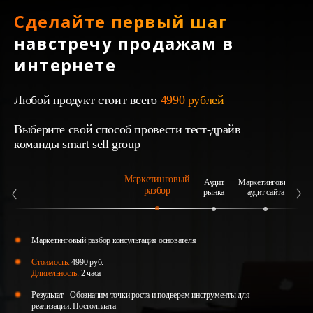
Сделайте первый шаг
навстречу продажам в
интернете
Любой продукт стоит всего
4990 рублей
Выберите свой способ провести тест-драйв
команды smart sell group
Маркетинговый
Аудит
Маркетинговый
А
разбор
рынка
аудит сайта
Маркетинговый разбор консультация основателя
Стоимость:
4990 руб.
Длительность:
2 часа
Результат - Обозначим точки роста и подверем инструменты для
реализации. Постолплата