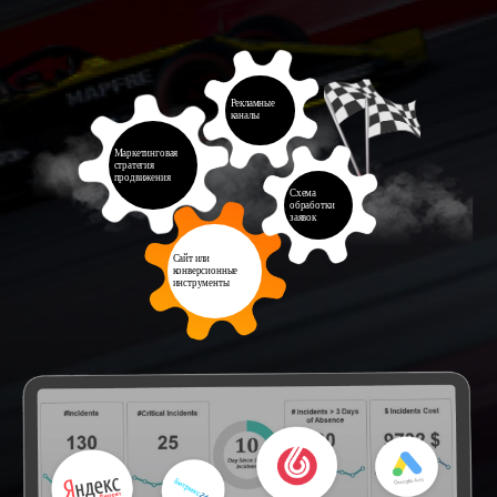
Рекламные
каналы
Маркетинговая
стратегия
продвижения
Схема
обработки
заявок
Сайт или
конверсионные
инструменты