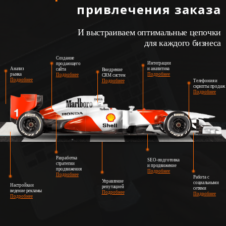
привлечения заказа
И выстраиваем оптимальные цепочки
для каждого бизнеса
Создание
Интеграции
продающего
Анализ
и аналитика
сайта
Внедрение
рынка
Подробнее
Подробнее
CRM систем
Подробнее
Подробнее
Телефония и
скрипты продаж
Подробнее
Разработка
SEO-подготовка
стратегии
и продвижение
продвижения
Подробнее
Подробнее
Работа с
Управление
социальными
Настройка и
репутацией
сетями
ведение рекламы
Подробнее
Подробнее
Подробнее