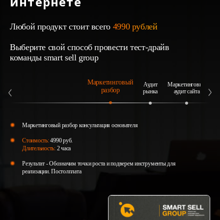
интернете
Любой продукт стоит всего
4990 рублей
Выберите свой способ провести тест-драйв
команды smart sell group
Маркетинговый
Аудит
Маркетинговый
А
разбор
рынка
аудит сайта
Маркетинговый разбор консультация основателя
Стоимость:
4990 руб.
Длительность:
2 часа
Результат - Обозначим точки роста и подверем инструменты для
реализации. Постолплата