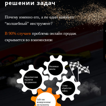
решении задач
Почему именно его, а не один какой-то
“волшебный” инструмент?
В 90% случаев
проблема онлайн продаж
скрывается во взаимосвязи
Рекламные
каналы
Маркетинговая
стратегия
продвижения
Схема
обработки
заявок
Сайт или
конверсионные
инструменты