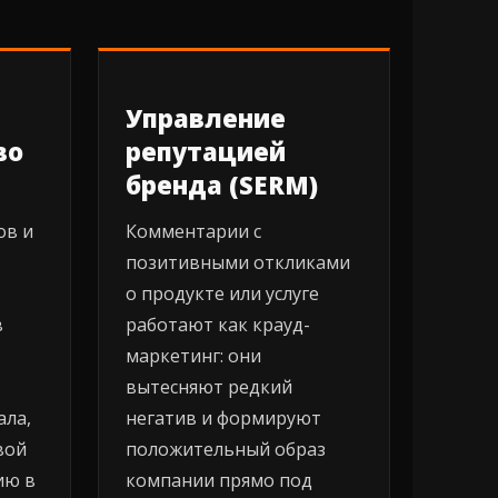
Управление
во
репутацией
бренда (SERM)
ов и
Комментарии с
позитивными откликами
о продукте или услуге
в
работают как крауд-
маркетинг: они
вытесняют редкий
ала,
негатив и формируют
вой
положительный образ
ию в
компании прямо под