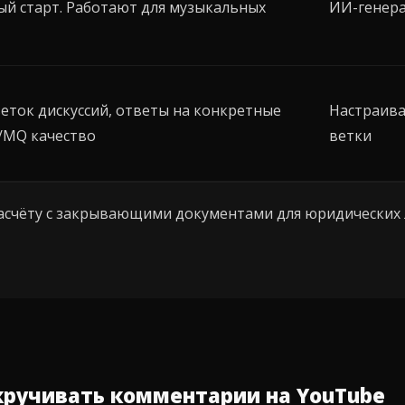
ый старт. Работают для музыкальных
ИИ-генер
еток дискуссий, ответы на конкретные
Настраив
/MQ качество
ветки
расчёту с закрывающими документами для юридических 
кручивать комментарии на YouTube