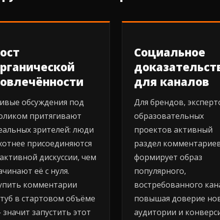
ост
Социальное
рганической
доказательст
вовлечённости
для каналов
ивые обсуждения под
Для брендов, эксперт
оликом притягивают
образовательных
еальных зрителей: люди
проектов активный
хотнее присоединяются
раздел комментарие
 активной дискуссии, чем
формирует образ
ачинают её с нуля.
популярного,
упить комментарии
востребованного кан
туб в стартовом объёме
повышая доверие но
 значит запустить этот
аудитории и конверс