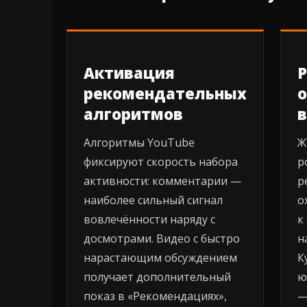
Активация
Р
рекомендательных
о
алгоритмов
Алгоритмы YouTube
Ж
фиксируют скорость набора
р
активности: комментарии —
р
наиболее сильный сигнал
о
вовлечённости наряду с
к
досмотрами. Видео с быстро
н
нарастающим обсуждением
К
получает дополнительный
ю
показ в «Рекомендациях»,
—