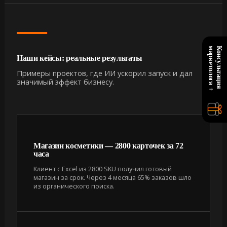
+
К
о
н
с
у
л
ь
т
а
ц
и
я
м
а
р
к
е
т
о
л
о
г
а
Наши кейсы: реальные результаты
Примеры проектов, где ИИ ускорил запуск и дал
значимый эффект бизнесу.
Магазин косметики — 2800 карточек за 72
часа
Клиент с Excel из 2800 SKU получил готовый
магазин за срок. Через 4 месяца 65% заказов шло
из органического поиска.