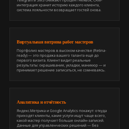
Telegram и SMS снижают процент неявок, CRM-
интеграция хранит историю каждого клиента,
система лояльности возвращает гостей снова.
Виртуальная витрина работ мастеров
Портфолио мастеров в высоком качестве (Retina-
ready) — это продажа вашего таланта ещё до
первого визита. Клиент видит реальные
результаты: окрашивание, укладки, маникюр — и
принимает решение записаться, не сомневаясь.
Аналитика и отчётность
Яндекс.Метрика и Google Analytics покажут: откуда
приходят клиенты, какие услуги ищут чаще всего,
какой мастер получает больше онлайн-записей.
Данные для управленческих решений — без