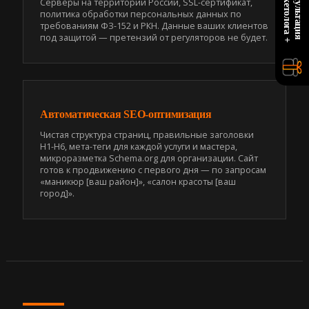
+
К
о
н
с
у
л
ь
т
а
ц
и
я
м
а
р
к
е
т
о
л
о
г
а
Серверы на территории России, SSL-сертификат,
политика обработки персональных данных по
требованиям ФЗ-152 и РКН. Данные ваших клиентов
под защитой — претензий от регуляторов не будет.
Автоматическая SEO-оптимизация
Чистая структура страниц, правильные заголовки
H1-H6, мета-теги для каждой услуги и мастера,
микроразметка Schema.org для организации. Сайт
готов к продвижению с первого дня — по запросам
«маникюр [ваш район]», «салон красоты [ваш
город]».