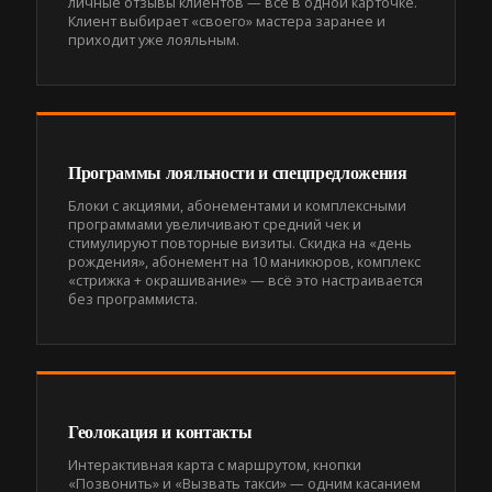
личные отзывы клиентов — всё в одной карточке.
Клиент выбирает «своего» мастера заранее и
приходит уже лояльным.
Программы лояльности и спецпредложения
Блоки с акциями, абонементами и комплексными
программами увеличивают средний чек и
стимулируют повторные визиты. Скидка на «день
рождения», абонемент на 10 маникюров, комплекс
«стрижка + окрашивание» — всё это настраивается
без программиста.
Геолокация и контакты
Интерактивная карта с маршрутом, кнопки
«Позвонить» и «Вызвать такси» — одним касанием