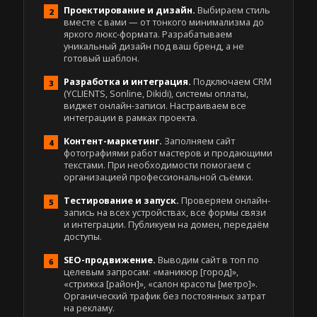
Проектирование и дизайн.
Выбираем стиль
вместе с вами — от тонкого минимализма до
яркого люкс-формата. Разрабатываем
уникальный дизайн под ваш бренд, а не
готовый шаблон.
Разработка и интеграция.
Подключаем CRM
(YCLIENTS, Sonline, Dikidi), системы оплаты,
виджет онлайн-записи. Настраиваем все
интеграции в рамках проекта.
Контент-маркетинг.
Заполняем сайт
фотографиями работ мастеров и продающими
текстами. При необходимости помогаем с
организацией профессиональной съёмки.
Тестирование и запуск.
Проверяем онлайн-
запись на всех устройствах, все формы связи
и интеграции. Публикуем на домен, передаём
доступы.
SEO-продвижение.
Выводим сайт в топ по
целевым запросам: «маникюр [город]»,
«стрижка [район]», «салон красоты [метро]».
Органический трафик без постоянных затрат
на рекламу.