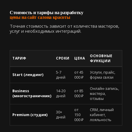
Стоимость и тарифы на разработку
цены на сайт салона красоты
Точная стоимость зависит от количества мастеров,
услуг и необходимых интеграций.
ОСНОВНЫЕ
ТАРИФ
СРОКИ
ЦЕНА
ФУНКЦИИ
5-7
от 45
Услуги, прайс,
Start (лендинг)
дней
000 ₽
форма связи
Онлайн-запись,
Business
14-20
от 85
мастера,
(многостраничник)
дней
000 ₽
отзывы
от
CRM, личный
30+
Premium (студия)
150
кабинет,
дней
000 ₽
лояльность