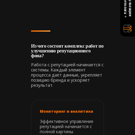
+
К
о
н
с
у
л
ь
т
а
ц
и
я
м
а
р
к
е
т
о
л
о
г
а
Из чего состоит комплекс работ по
улучшению репутационного
фона?
Работа с репутацией начинается с
системы. Каждый элемент
процесса даёт данные, укрепляет
позицию бренда и ускоряет
результат.
Мониторинг и аналитика
Эффективное управление
репутацией начинается с
полной картины