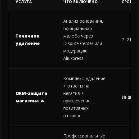
УСЛУГА
ЧТО ВКЛЮЧЕНО
СРОКИ
Анализ основания,
официальная
Точечное
жалоба через
7–21 де
удаление
Dispute Center или
модерацию
AliExpress
Комплекс: удаление
+ ответы на
ORM-защита
негатив +
Индиви
магазина 🔥
привлечение
позитивных
отзывов
Профессиональные