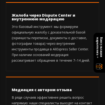
Жалоба через Dispute Center и
внутреннюю модерацию
Это базовый инструмент: мы формируем
официальную жалобу с доказательной базой
(скриншоты переписки, документы о доставке,
+
К
о
н
с
у
л
ь
т
а
ц
и
я
м
а
р
к
е
т
о
л
о
г
а
фотографии товара) через внутренние
инструменты продавца в AliExpress Seller Center.
При наличии оснований модерация
рассматривает обращение в течение 7–14 дней.
Медиация с автором отзыва
В ряде случаев эффективнее решить вопрос
напрямую: наши специалисты выходят на контакт