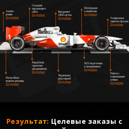
Создание
Интеграции
продающего
Анализ
и аналитика
сайта
Внедрение
рынка
Подробнее
Подробнее
CRM систем
Подробнее
Подробнее
Телефония и
скрипты продаж
Подробнее
Разработка
SEO-подготовка
стратегии
и продвижение
продвижения
Подробнее
Подробнее
Работа с
Управление
социальными
Настройка и
репутацией
сетями
ведение рекламы
Подробнее
Подробнее
Подробнее
Результат:
Целевые заказы с