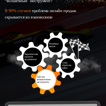
“волшебный” инструмент?
В 90% случаев
проблема онлайн продаж
скрывается во взаимосвязи
Рекламные
каналы
Маркетинговая
стратегия
продвижения
Схема
обработки
заявок
Сайт или
конверсионные
инструменты