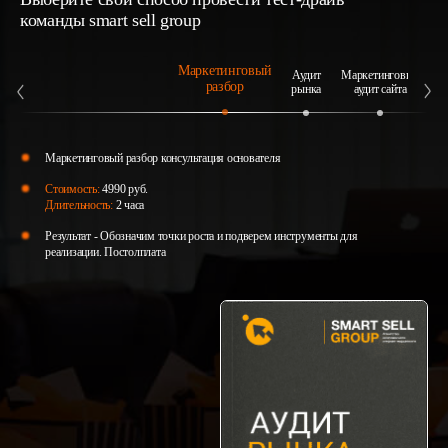
команды smart sell group
Маркетинговый
Аудит
Маркетинговый
А
разбор
рынка
аудит сайта
Маркетинговый разбор консультация основателя
Стоимость:
4990 руб.
Длительность:
2 часа
Результат - Обозначим точки роста и подверем инструменты для
реализации. Постолплата