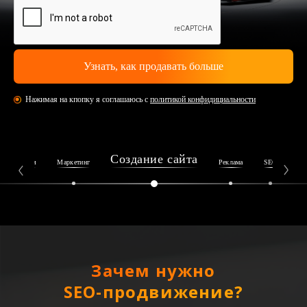
Нажимая на кпопку я соглашаюсь с
политикой конфидициальности
Создание сайта
Репутация
Маркетинг
Реклама
SEO
Ин
Зачем нужно
SEO-продвижение?