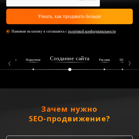
Нажимая на кпопку я соглашаюсь с
политикой конфидициальности
Создание сайта
Репутация
Маркетинг
Реклама
SEO
Ин
Зачем нужно
SEO-продвижение?