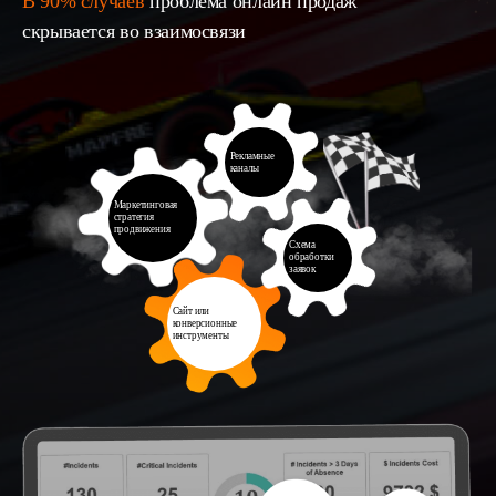
В 90% случаев
проблема онлайн продаж
скрывается во взаимосвязи
Рекламные
каналы
Маркетинговая
стратегия
продвижения
Схема
обработки
заявок
Сайт или
конверсионные
инструменты