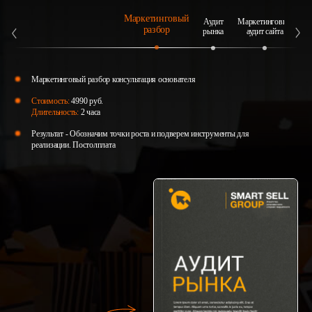
Маркетинговый
Аудит
Маркетинговый
А
разбор
рынка
аудит сайта
Маркетинговый разбор консультация основателя
Стоимость:
4990 руб.
Длительность:
2 часа
Результат - Обозначим точки роста и подверем инструменты для
реализации. Постолплата