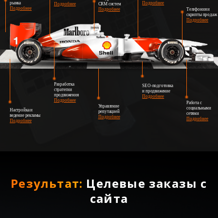
рынка
Подробнее
Подробнее
CRM систем
Подробнее
Подробнее
Телефония и
скрипты продаж
Подробнее
Разработка
SEO-подготовка
стратегии
и продвижение
продвижения
Подробнее
Подробнее
Работа с
Управление
социальными
Настройка и
репутацией
сетями
ведение рекламы
Подробнее
Подробнее
Подробнее
Результат:
Целевые заказы с
сайта