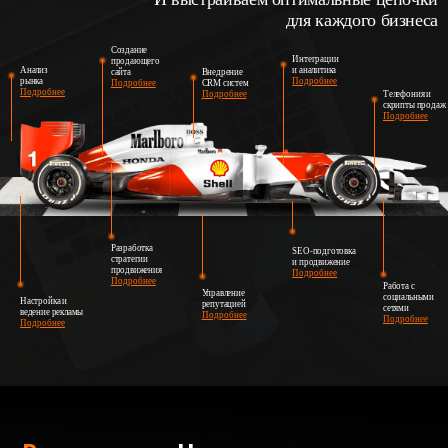
для каждого бизнеса
Создание
Интеграции
продающего
Анализ
и аналитика
сайта
Внедрение
рынка
Подробнее
Подробнее
CRM систем
Подробнее
Подробнее
Телефония и
скрипты продаж
Подробнее
Разработка
SEO-подготовка
стратегии
и продвижение
продвижения
Подробнее
Подробнее
Работа с
Управление
социальными
Настройка и
репутацией
сетями
ведение рекламы
Подробнее
Подробнее
Подробнее