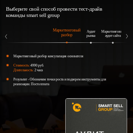
Выберите свой способ провести тест-драйв
команды smart sell group
Маркетинговый
Аудит
Маркетинговый
А
разбор
рынка
аудит сайта
Маркетинговый разбор консультация основателя
Стоимость:
4990 руб.
Длительность:
2 часа
Результат - Обозначим точки роста и подверем инструменты для
реализации. Постолплата