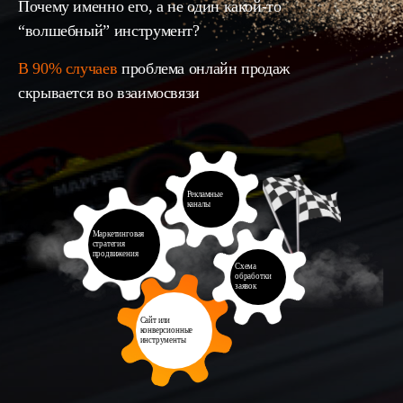
Почему именно его, а не один какой-то
“волшебный” инструмент?
В 90% случаев
проблема онлайн продаж
скрывается во взаимосвязи
Рекламные
каналы
Маркетинговая
стратегия
продвижения
Схема
обработки
заявок
Сайт или
конверсионные
инструменты