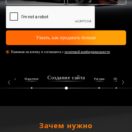
Нажимая на кпопку я соглашаюсь с
политикой конфидициальности
Создание сайта
Репутация
Маркетинг
Реклама
SEO
Ин
Зачем нужно