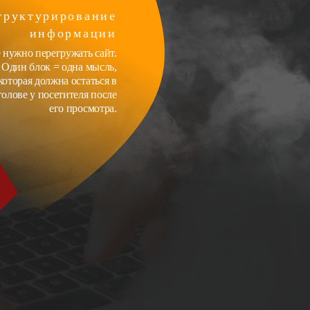
труктурирование
информации
 нужно перегружать сайт.
Один блок = одна мысль,
которая должна остаться в
голове у посетителя после
его просмотра.