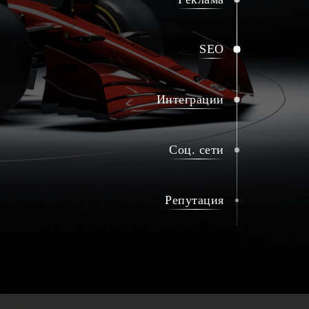
SEO
Интеграции
Cоц. сети
Репутация