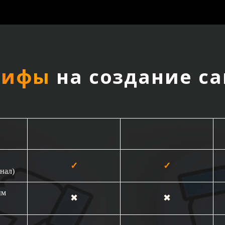
рифы
на создание са
Продающий сайт
Сайт-каталог
✓
✓
нал)
ым
✖
✖