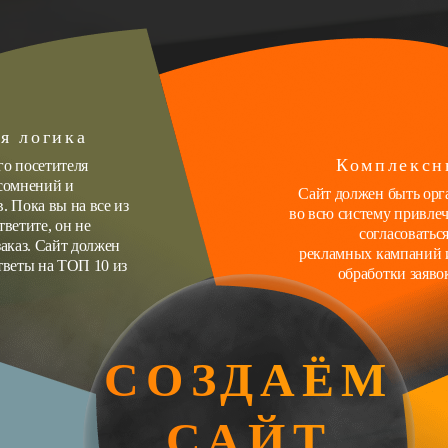
я логика
Комплексн
го посетителя
 сомнений и
Сайт должен быть орг
. Пока вы на все из
во всю систему привлеч
тветите, он не
согласоватьс
заказ. Сайт должен
рекламных кампаний 
тветы на ТОП 10 из
обработки заяво
СОЗДАЁМ
САЙТ