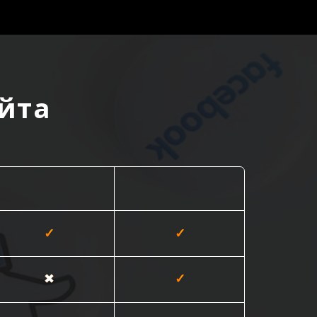
йта
Интернет-магазин
Полная
✓
✓
✖
✓