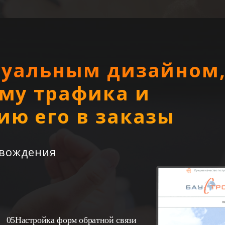
дуальным дизайном
ему трафика и
ию его в заказы
овождения
Настройка форм обратной связи