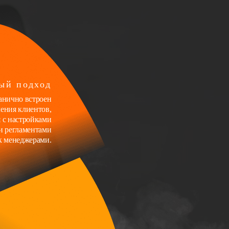
ый подход
анично встроен
ения клиентов,
я с настройками
и регламентами
к менеджерами.