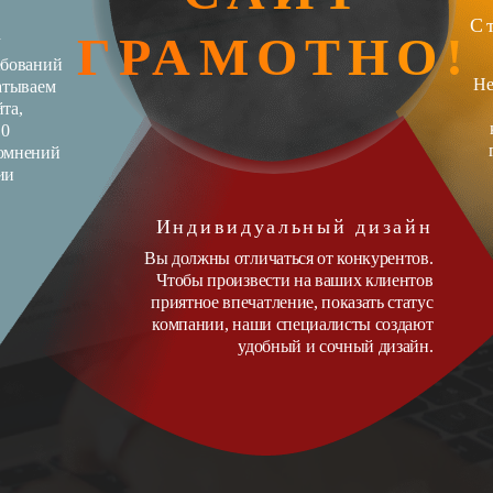
С
а
ГРАМОТНО!
ебований
Не
батываем
та,
10
сомнений
ии
Индивидуальный дизайн
Вы должны отличаться от конкурентов.
Чтобы произвести на ваших клиентов
приятное впечатление, показать статус
компании, наши специалисты создают
удобный и сочный дизайн.