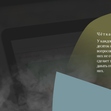
Чётка
У каждо
десяток
вопросов
них не о
сделает 
давать о
них.