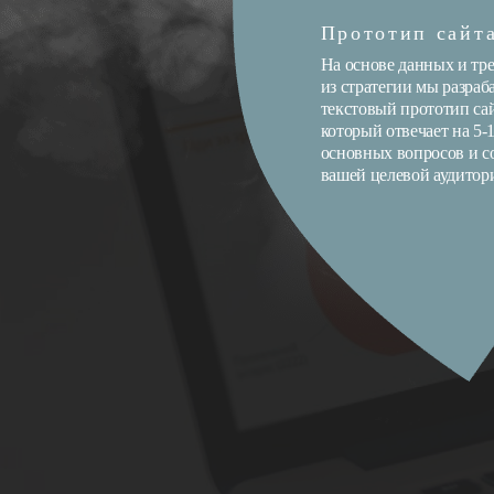
Прототип сайт
На основе данных и тр
из стратегии мы разра
текстовый прототип сай
который отвечает на 5-
основных вопросов и 
вашей целевой аудитор