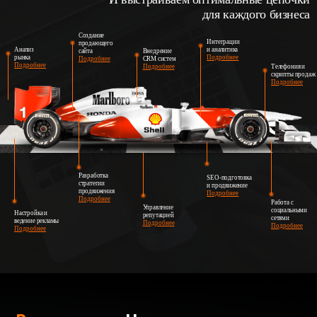
для каждого бизнеса
Создание
Интеграции
продающего
Анализ
и аналитика
сайта
Внедрение
рынка
Подробнее
Подробнее
CRM систем
Подробнее
Подробнее
Телефония и
скрипты продаж
Подробнее
Разработка
SEO-подготовка
стратегии
и продвижение
продвижения
Подробнее
Подробнее
Работа с
Управление
социальными
Настройка и
репутацией
сетями
ведение рекламы
Подробнее
Подробнее
Подробнее