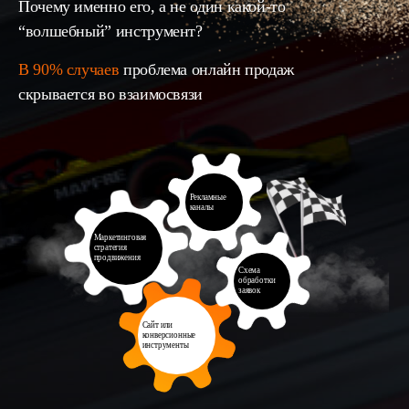
Почему именно его, а не один какой-то
“волшебный” инструмент?
В 90% случаев
проблема онлайн продаж
скрывается во взаимосвязи
Рекламные
каналы
Маркетинговая
стратегия
продвижения
Схема
обработки
заявок
Сайт или
конверсионные
инструменты