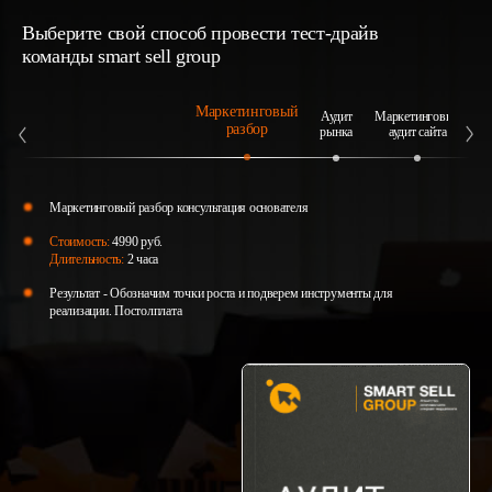
Выберите свой способ провести тест-драйв
команды smart sell group
Маркетинговый
Аудит
Маркетинговый
А
разбор
рынка
аудит сайта
Маркетинговый разбор консультация основателя
Стоимость:
4990 руб.
Длительность:
2 часа
Результат - Обозначим точки роста и подверем инструменты для
реализации. Постолплата