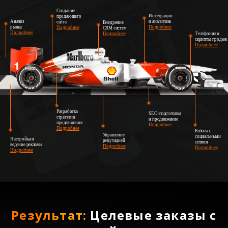
Создание
Интеграции
продающего
Анализ
и аналитика
сайта
Внедрение
рынка
Подробнее
Подробнее
CRM систем
Подробнее
Подробнее
Телефония и
скрипты продаж
Подробнее
Разработка
SEO-подготовка
стратегии
и продвижение
продвижения
Подробнее
Подробнее
Работа с
Управление
социальными
Настройка и
репутацией
сетями
ведение рекламы
Подробнее
Подробнее
Подробнее
Результат:
Целевые заказы с