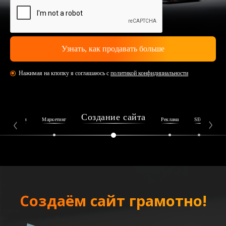
Нажимая на кпопку я соглашаюсь с
политикой конфидициальности
Создание сайта
Репутация
Маркетинг
Реклама
SEO
Ин
Создаём сайт грамотно!