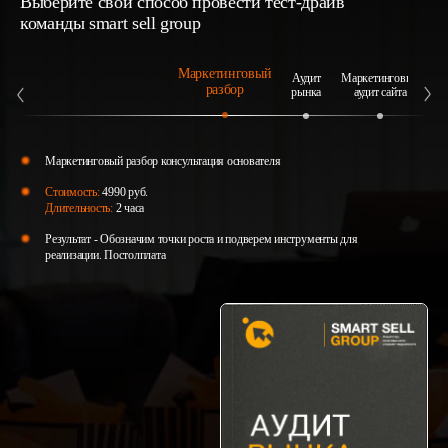
Выберите свой способ провести тест-драйв
команды smart sell group
Маркетинговый
Аудит
Маркетинговый
А
разбор
рынка
аудит сайта
Маркетинговый разбор консультация основателя
Стоимость:
4990 руб.
Длительность:
2 часа
Результат - Обозначим точки роста и подверем инструменты для
реализации. Постолплата