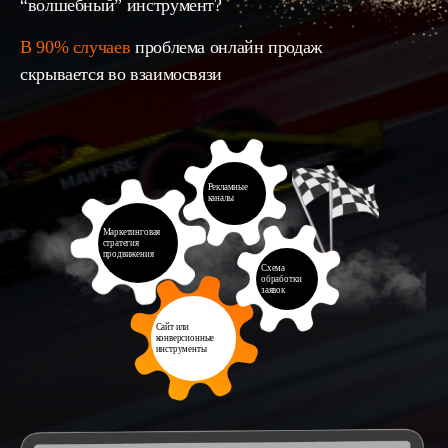
“волшебный” инструмент?
В 90% случаев
проблема онлайн продаж
скрывается во взаимосвязи
Рекламные
каналы
Маркетинговая
стратегия
продвижения
Схема
обработки
заявок
Сайт или
конверсионные
инструменты