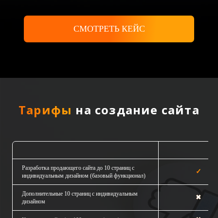
СМОТРЕТЬ КЕЙС
СМОТРЕТЬ КЕЙС
СМОТРЕТЬ КЕЙС
СМОТРЕТЬ КЕЙС
СМОТРЕТЬ КЕЙС
СМОТРЕТЬ КЕЙС
СМОТРЕТЬ КЕЙС
СМОТРЕТЬ КЕЙС
СМОТРЕТЬ КЕЙС
СМОТРЕТЬ КЕЙС
СМОТРЕТЬ КЕЙС
СМОТРЕТЬ КЕЙС
СМОТРЕТЬ КЕЙС
Тарифы
на создание сайта
Продающий са
Разработка продающего сайта до 10 страниц с
✓
индивидуальным дизайном (базовый функционал)
Дополнительные 10 страниц с индивидуальным
✖
дизайном