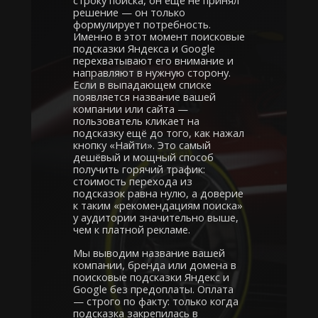
строку поиска, он ещё не принял
решение — он только
формулирует потребность.
Именно в этот момент поисковые
подсказки Яндекса и Google
перехватывают его внимание и
направляют в нужную сторону.
Если в выпадающем списке
появляется название вашей
компании или сайта —
пользователь кликает на
подсказку ещё до того, как нажал
кнопку «Найти». Это самый
дешёвый и мощный способ
получить горячий трафик:
стоимость перехода из
подсказок равна нулю, а доверие
к таким «рекомендациям поиска»
у аудитории значительно выше,
чем к платной рекламе.
Мы выводим название вашей
компании, бренда или домена в
поисковые подсказки Яндекс и
Google без предоплаты. Оплата
— строго по факту: только когда
подсказка закрепилась в