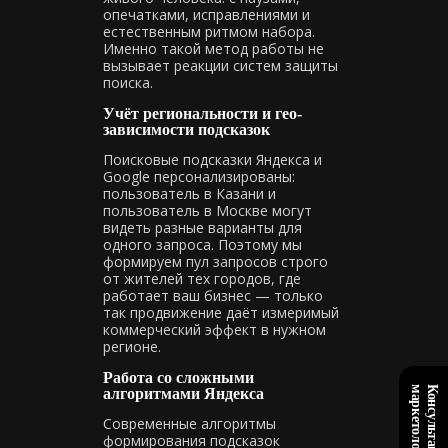
опечатками, исправлениями и
естественным ритмом набора.
Именно такой метод работы не
вызывает реакции систем защиты
поиска.
Учёт региональности и гео-
зависимости подсказок
Поисковые подсказки Яндекса и
Google персонализированы:
пользователь в Казани и
пользователь в Москве могут
видеть разные варианты для
одного запроса. Поэтому мы
формируем пул запросов строго
от жителей тех городов, где
работает ваш бизнес — только
так продвижение даёт измеримый
коммерческий эффект в нужном
регионе.
Работа со сложными
+
К
о
н
с
у
л
ь
т
а
ц
и
я
м
а
р
к
е
т
о
л
о
г
а
алгоритмами Яндекса
Современные алгоритмы
формирования подсказок