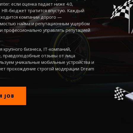
ter: если оценка падает ниже 4.0,
а HR-бюджет тратится впустую. Каждый
бходится компании дорого —
имостью найма и репутационным ущербом
 и профессионально управлять репутацией
 крупного бизнеса, IT-компаний,
е, правдоподобные отзывы от лица
льзуем уникальные мобильные устройства и
рует прохождение строгой модерации Dream
M JOB