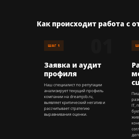
Как происходит работа с 
ШАГ 1
Ш
Заявка и аудит
Р
профиля
м
с
Наш специалист по репутации
анализирует текущий профиль
Пиш
компании на dreamjob.ru,
раз
выявляет критический негатив и
IT,
рассчитывает стратегию
бух
выравнивания оценки.
жив
кон
сог
деп