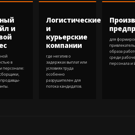
пный
Логистические
Произ
йл и
и
предп
вой
курьерские
для формиро
ес
компании
привлекател
образа работ
нной
где негатив о
среди рабоч
стью в
задержках выплат или
персонала и 
 персонале:
условиях труда
 сборщики,
особенно
 продавцы-
разрушителен для
анты.
потока кандидатов.