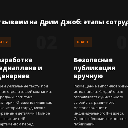
отзывами на Дрим Джоб: этапы сотру
АГ 2
ШАГ 3
азработка
Безопасная
едиаплана и
публикация
ценариев
вручную
ем уникальные тексты под
Размещение выполняют живы
ные отделы вашей компании:
исполнители. Каждый отзыв
 продажи, логистика,
отправляется с уникального
галтерия. Отзывы выглядят как
устройства, различного
ые истории сотрудников с
местоположения и
кретными деталями. Полное
индивидуального IP-адреса.
ласование с HR-
Строго соблюдается интервал
артаментом перед
публикаций.