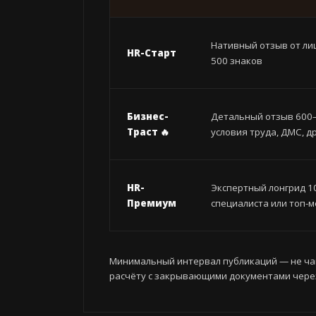
Нативный отзыв от ли
HR-Старт
500 знаков
Бизнес-
Детальный отзыв 600–
Траст 🔥
условия труда, ДМС, 
HR-
Экспертный лонгрид 10
Премиум
специалиста или топ-
Минимальный интервал публикаций — не чащ
расчёту с закрывающими документами через