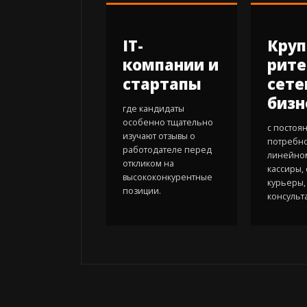
IT-
Кру
компании и
рите
стартапы
сете
бизн
где кандидаты
особенно тщательно
с постоя
изучают отзывы о
потребно
работодателе перед
линейном
откликом на
кассиры,
высококонкурентные
курьеры,
позиции.
консульт