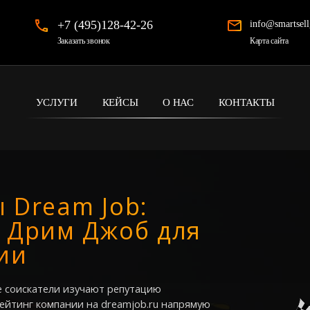
+7 (495)128-42-26
info@smartsell
Карта сайта
Заказать звонок
УСЛУГИ
КЕЙСЫ
О НАС
КОНТАКТЫ
 Dream Job:
а Дрим Джоб для
ии
е соискатели изучают репутацию
ейтинг компании на dreamjob.ru напрямую