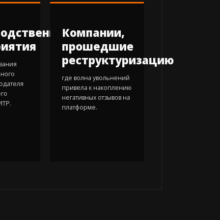
водственные
Компании,
риятия
прошедшие
реструктуризацию
вания
ьного
где волна увольнений
одателя
привела к накоплению
его
негативных отзывов на
ИТР.
платформе.