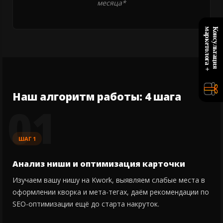
месяца*
+
К
о
н
с
у
л
ь
т
а
ц
и
я
м
а
р
к
е
т
о
л
о
г
а
Наш алгоритм работы: 4 шага
01
ШАГ 1
Анализ ниши и оптимизация карточки
Изучаем вашу нишу на Kwork, выявляем слабые места в
оформлении кворка и мета-тегах, даём рекомендации по
SEO-оптимизации ещё до старта накруток.