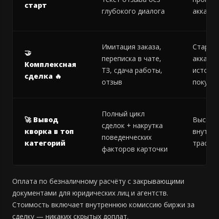
старт
глубокого диалога
аккаунт
Имитация заказа,
Старый
🤝
переписка в чате,
аккаунт
Комплексная
ТЗ, сдача работы,
истори
сделка 🔥
отзыв
покупо
Полный цикл
🚀 Вывод
Высоки
сделок + накрутка
кворка в топ
внутре
поведенческих
категорий
траст
факторов карточки
Оплата по безналичному расчёту с закрывающими
документами для юридических лиц и агентств.
Стоимость включает внутреннюю комиссию биржи за
сделку — никаких скрытых доплат.