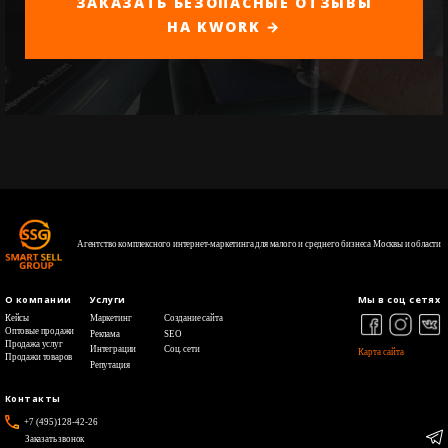
ЗАКАЗАТЬ БЕЗОПАСНЫЕ ОТЗЫВЫ
НА KWORK →
Агентство комплексного интернет-маркетинга для малого и среднего бизнеса Москвы и области
О компании
Услуги
Мы в соц сетях
Кейсы
Маркетинг
Создание сайта
Оптовые продажи
Реклама
SEO
Продажа услуг
Интеграции
Cоц. сети
Карта сайта
Продажи товаров
Репутация
Контакты
+7 (495)128-42-26
Заказать звонок