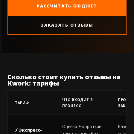
РАССЧИТАТЬ БЮДЖЕТ
ЗАКАЗАТЬ ОТЗЫВЫ
Сколько стоит купить отзывы на
Kwork: тарифы
ЧТО ВХОДИТ В
ПРОФИ
ТАРИФ
ПРОЦЕСС
ЗАКАЗЧ
Оценка + короткий
Базовы
⚡ Экспресс-
текст отзыва без
прогре