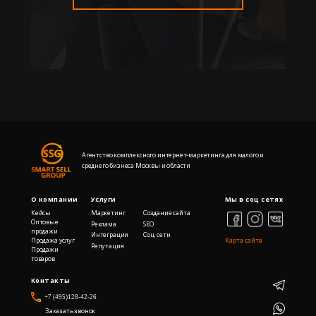
Агентство комплексного интернет-маркетинга для малого и
среднего бизнеса Москвы и области
О компании
Услуги
Мы в соц сетях
Кейсы
Маркетинг
Создание сайта
Оптовые
Реклама
SEO
продажи
Интеграции
Cоц. сети
Карта сайта
Продажа услуг
Репутация
Продажи
товаров
Контакты
+7 (495)128-42-26
Заказать звонок