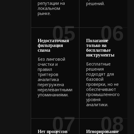
репутации на
решений.
локальном
рынке.
05
06
Недостаточная
Полагание
фильтрация
только на
спама
бесплатные
инструменты
Без линговой
Бесплатные
очистки и
решения
правил
подходят для
триггеров
базовой
аналитика
проверки, но не
перегружена
обеспечивают
нерелевантными
промышленного
упоминаниями.
уровня
аналитики.
07
08
Нет процессов
Игнорирование