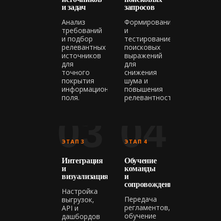
и задач
запросов
Анализ
Формирование
требований
и
и подбор
тестирование
релевантных
поисковых
источников
выражений
для
для
точного
снижения
покрытия
шума и
информационного
повышения
поля.
релевантности.
03
04
ЭТАП 3
ЭТАП 4
Интеграция
Обучение
и
команды
визуализация
и
сопровождение
Настройка
Передача
выгрузок,
регламентов,
API и
обучение
дашбордов