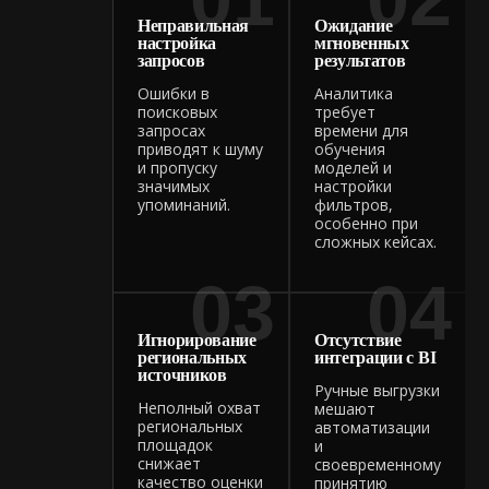
Неправильная
Ожидание
настройка
мгновенных
запросов
результатов
Ошибки в
Аналитика
поисковых
требует
запросах
времени для
приводят к шуму
обучения
и пропуску
моделей и
значимых
настройки
упоминаний.
фильтров,
особенно при
сложных кейсах.
03
04
Игнорирование
Отсутствие
региональных
интеграции с BI
источников
Ручные выгрузки
Неполный охват
мешают
региональных
автоматизации
площадок
и
снижает
своевременному
качество оценки
принятию