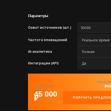
Параметры
Охват источников (шт.)
Частота оповещений
AI-аналитика
Интеграция (API)
Рекоме
Оценочный
Bus
бюджет
45 000
₽
ПОЛУЧИТЬ ПРЕДЛО