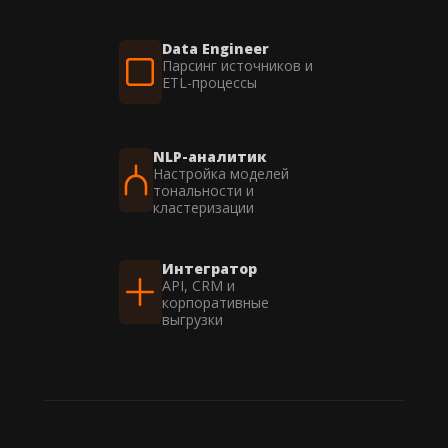
Data Engineer
Парсинг источников и
ETL-процессы
NLP-аналитик
Настройка моделей
тональности и
кластеризации
Интегратор
API, CRM и
корпоративные
выгрузки