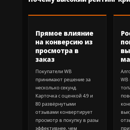
Прямое влияние
Ро
на конверсию из
по
просмотра в
вы
заказ
ма
Покупатели WB
Алг
принимают решение за
WB 
несколько секунд.
топ
Карточка с оценкой 4.9 и
пов
80 развёрнутыми
кон
отзывами конвертирует
вык
просмотр в покупку в разы
отз
эффективнее, чем
при