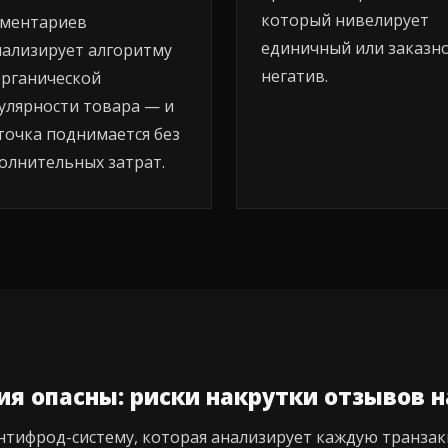
который нивелирует
ментариев
единичный или заказн
нализирует алгоритму
негатив.
органической
улярности товара — и
точка поднимается без
олнительных затрат.
я опасны: риски накрутки отзывов 
нтифрод-систему, которая анализирует каждую транзак