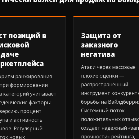
ст позиций в
Защита от
исковой
заказного
даче
негатива
ркетплейса
Атаки через массовые
плохие оценки —
оритм ранжирования
распространённый
при формировании
инструмент конкурент
а категорий учитывает
борьбы на Вайлдберриз
еденческие факторы:
Системный поток
версию, процент
положительных отзыв
упа и активность
создаёт надёжный «зап
ывов. Регулярный
прочности» рейтинга,
ток новых