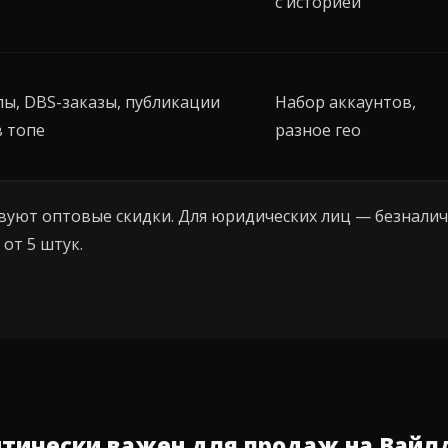
с историей
пы, DBS-заказы, публикации
Набор аккаунтов,
в топе
разное гео
вуют оптовые скидки. Для юридических лиц — безнали
от 5 штук.
итически важен для продаж на Вайл