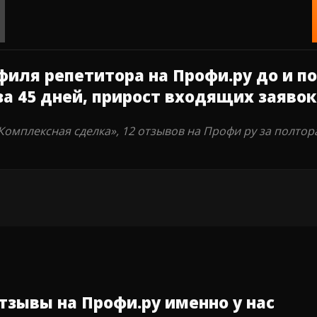
ля репетитора на Профи.ру до и пос
 за 45 дней, прирост входящих заяво
Комплексная сделка», 12 отзывов на Профи ру за полтор
тзывы на Профи.ру именно у нас