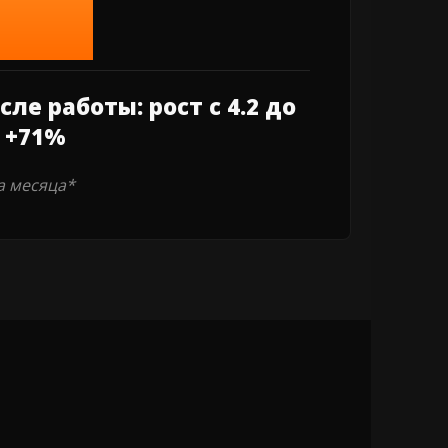
ле работы: рост с 4.2 до
к +71%
а месяца*