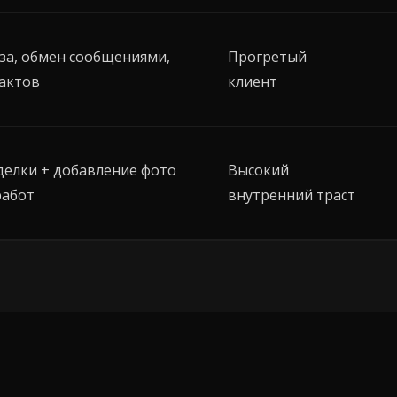
за, обмен сообщениями,
Прогретый
актов
клиент
делки + добавление фото
Высокий
работ
внутренний траст