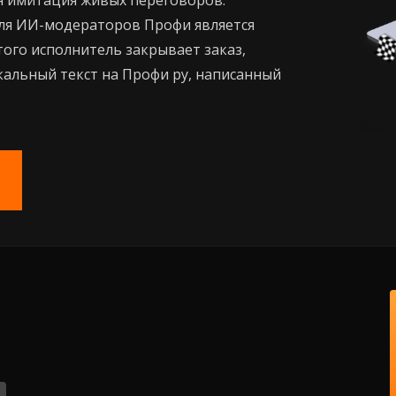
ая имитация живых переговоров.
для ИИ-модераторов Профи является
того исполнитель закрывает заказ,
икальный текст на Профи ру, написанный