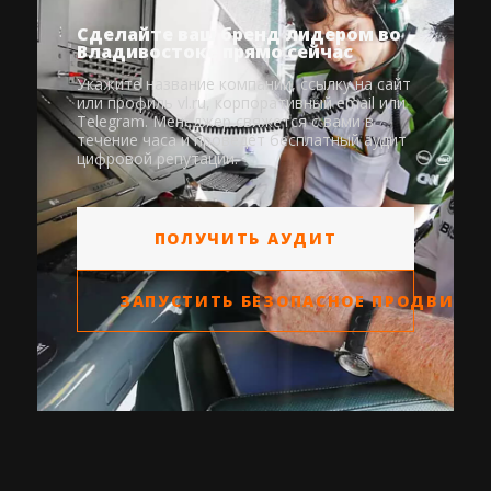
Сделайте ваш бренд лидером во
Владивостоке прямо сейчас
Укажите название компании, ссылку на сайт
или профиль vl.ru, корпоративный email или
Telegram. Менеджер свяжется с вами в
течение часа и проведёт бесплатный аудит
цифровой репутации.
ПОЛУЧИТЬ АУДИТ
ЗАПУСТИТЬ БЕЗОПАСНОЕ ПРОДВИЖЕН