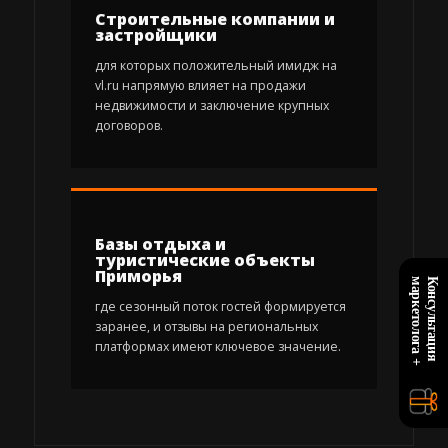
Строительные компании и
застройщики
для которых положительный имидж на
vl.ru напрямую влияет на продажи
недвижимости и заключение крупных
договоров.
Базы отдыха и
туристические объекты
Приморья
+
К
о
н
с
у
л
ь
т
а
ц
и
я
м
а
р
к
е
т
о
л
о
г
а
где сезонный поток гостей формируется
заранее, и отзывы на региональных
платформах имеют ключевое значение.