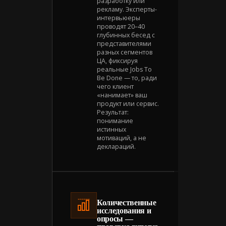
разработку или
рекламу. Эксперты-
интервьюеры
проводят 20–40
глубинных бесед с
представителями
разных сегментов
ЦА, фиксируя
реальные Jobs To
Be Done — то, ради
чего клиент
«нанимает» ваш
продукт или сервис.
Результат:
понимание
истинных
мотиваций, а не
деклараций.
Количественные
исследования и
опросы —