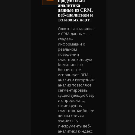
продуктовая
аналитика —
данные из CRM,
веб-аналитики и
тепловых карт
Сквозная аналитика
и CRM-данные —
кладезь
информации о
реальном
поведении
клиентов, которую
большинство
бизнесов не
использует. RFM-
анализ и когортный
анализ позволяют
сегментировать
существующую базу
и определить,
какие группы
клиентов наиболее
ценны с точки
зрения LTV.
Инструменты веб-
аналитики (Яндекс