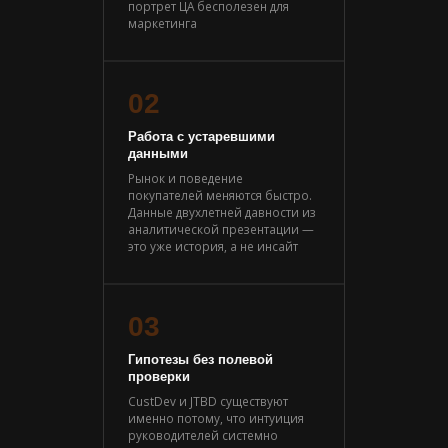
портрет ЦА бесполезен для
маркетинга
02
Работа с устаревшими
данными
Рынок и поведение
покупателей меняются быстро.
Данные двухлетней давности из
аналитической презентации —
это уже история, а не инсайт
03
Гипотезы без полевой
проверки
CustDev и JTBD существуют
именно потому, что интуиция
руководителей системно