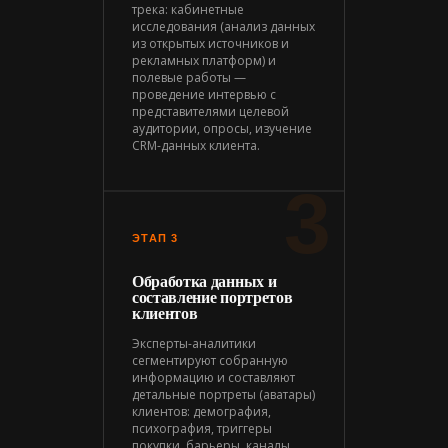
трека: кабинетные
исследования (анализ данных
из открытых источников и
рекламных платформ) и
полевые работы —
проведение интервью с
представителями целевой
аудитории, опросы, изучение
CRM-данных клиента.
3
ЭТАП 3
Обработка данных и
составление портретов
клиентов
Эксперты-аналитики
сегментируют собранную
информацию и составляют
детальные портреты (аватары)
клиентов: демография,
психография, триггеры
покупки, барьеры, каналы