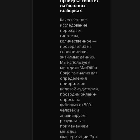
проверка гипотез
на больших
выборках
Качественное
исследование
порождает
гипотезы,
количественное —
проверяет их на
статистически
значимых данных.
Мы используем
методики MaxDiff и
Conjoint-анализ для
определения
приоритетов
целевой аудитории,
проводим онлайн-
опросы на
выборках от 500
человек и
анализируем
результаты с
применением
методов
кластеризации. Это