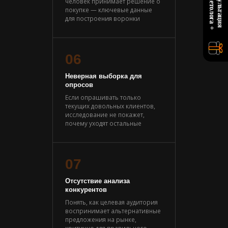
+
К
о
н
с
у
л
ь
т
а
ц
и
я
м
а
р
к
е
т
о
л
о
г
а
человек принимает решение о
покупке — ключевые данные
для построения воронки
06
Неверная выборка для
опросов
Если опрашивать только
текущих довольных клиентов,
исследование не покажет,
почему уходят остальные
07
Отсутствие анализа
конкурентов
Понять, как целевая аудитория
воспринимает альтернативные
предложения на рынке,
критично для правильного