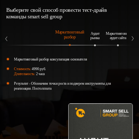
Выберите свой способ провести тест-драйв
команды smart sell group
Маркетинговый
Аудит
Маркетинговый
А
разбор
рынка
аудит сайта
Маркетинговый разбор консультация основателя
Стоимость:
4990 руб.
Длительность:
2 часа
Результат - Обозначим точки роста и подверем инструменты для
реализации. Постолплата