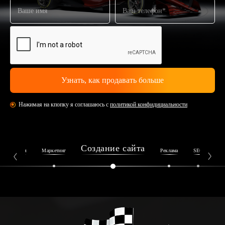
Нажимая на кпопку я соглашаюсь с
политикой конфидициальности
Создание сайта
Репутация
Маркетинг
Реклама
SEO
Ин