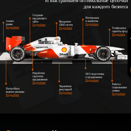
И выстраиваем оптимальные цепочки
для каждого бизнеса
Создание
Интеграции
продающего
Анализ
и аналитика
сайта
Внедрение
рынка
Подробнее
Подробнее
CRM систем
Подробнее
Подробнее
Телефония и
скрипты продаж
Подробнее
Разработка
SEO-подготовка
стратегии
и продвижение
продвижения
Подробнее
Подробнее
Работа с
Управление
социальными
Настройка и
репутацией
сетями
ведение рекламы
Подробнее
Подробнее
Подробнее