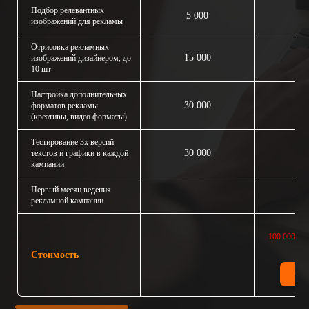
Подбор релевантных
5 000
изображений для рекламы
Отрисовка рекламных
15 000
изображений дизайнером, до
10 шт
Настройка дополнительных
30 000
форматов рекламы
(креативы, видео форматы)
Тестирование 3х версий
30 000
текстов и графики в каждой
кампании
Первый месяц ведения
рекламной кампании
100 000
80
Стоимость
ЗАК