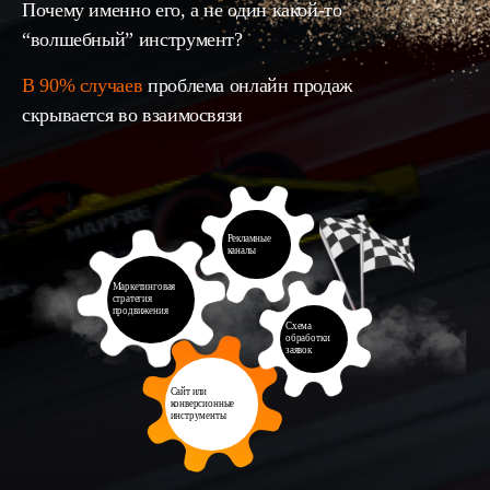
Почему именно его, а не один какой-то
“волшебный” инструмент?
В 90% случаев
проблема онлайн продаж
скрывается во взаимосвязи
Рекламные
каналы
Маркетинговая
стратегия
продвижения
Схема
обработки
заявок
Сайт или
конверсионные
инструменты